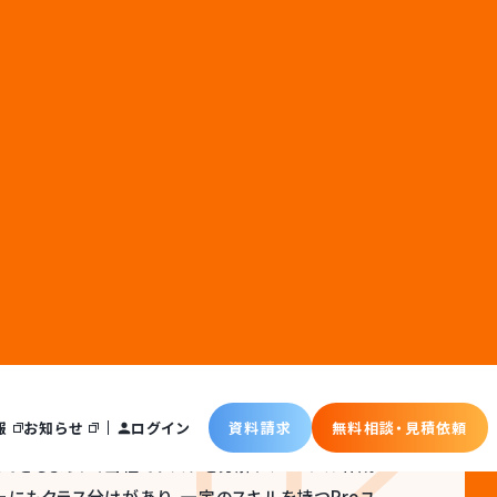
ワーカーによる
02
データ作成
できるように、当社でタスクを分解、マニュアル作成
ーにもクラス分けがあり、一定のスキルを持つProユ
ーザーと比較してスピーディに高品質なデータを収
です。