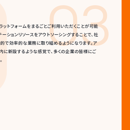
tart
ト。
適化。