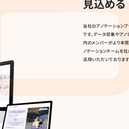
at Should We S
AI開発を始める前に
理想のAI開発を
harBestがサポー
も重要な「教師データ」の
作成を最