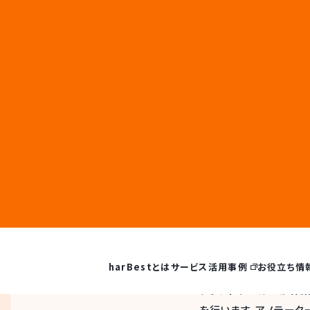
クラウド
質の高い
クラウドワーカーが作業
を行います。アノテータ
ーザーの場合、通常ユ
集・作成することが可能