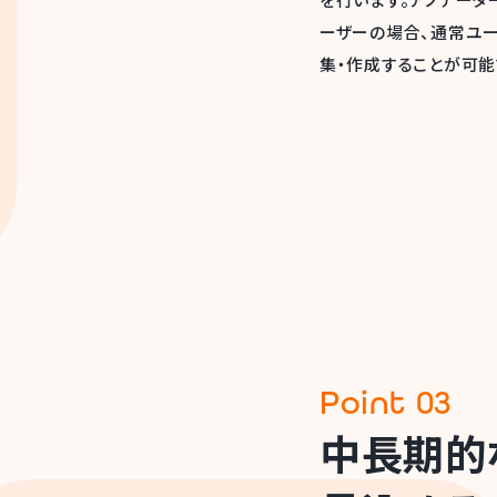
Point 03
中長期的
見込める
当社のアノテーションプ
です。データ収集やアノ
内のメンバーがより本
ノテーションチームを社
活用いただいております