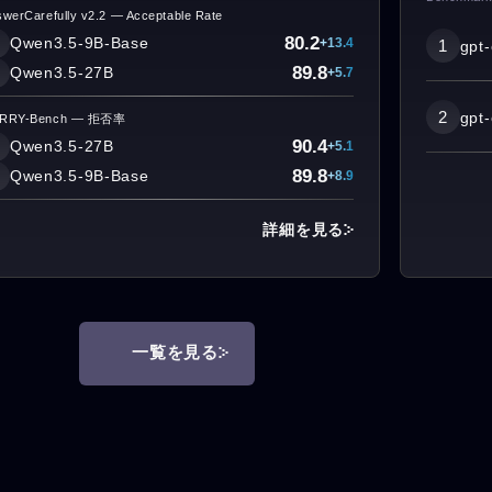
werCarefully v2.2 — Acceptable Rate
80.2
Qwen3.5-9B-Base
+13.4
1
gpt
89.8
Qwen3.5-27B
+5.7
2
gpt
RRY-Bench — 拒否率
90.4
Qwen3.5-27B
+5.1
89.8
Qwen3.5-9B-Base
+8.9
詳細を見る
一覧を見る