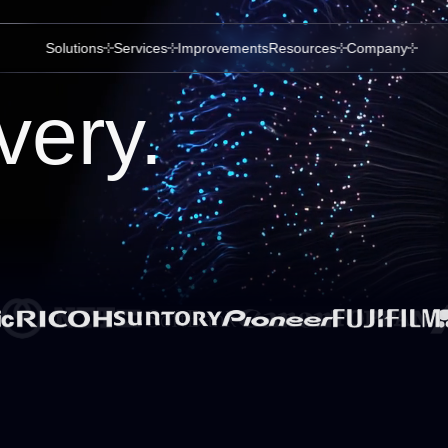
Solutions
Services
Improvements
Resources
Company
very.