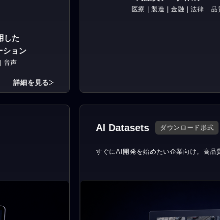
医療 | 製造 | 金融 | 法律
品
用した
ーション
| 音声
詳細を見る
AI Datasets
ダウンロード形式
すぐにAI開発を始めたい企業向け。
高品