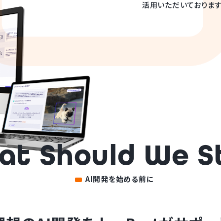
at Should We S
AI開発を始める前に
理想のAI開発を
harBestがサポー
も重要な「教師データ」の
作成を最