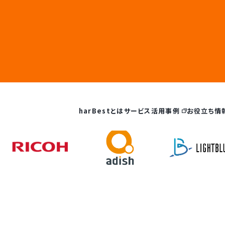
st fo
Our Strength