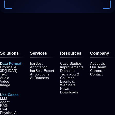
Solutions
Services
Resources
Company
Data Format
harBest
Case Studies
About Us
Physical AI
Annotation
Improvements
Our Team
3D(LiDAR)
harBest Expert
Datasets
Careers
Text
AI Solutions
Tech blog &
Contact
Audio
AI Datasets
Columns
Video
Events &
Image
Webinars
News
Downloads
Use Cases
LLM
Agent
RAG
Eval
Physical AI