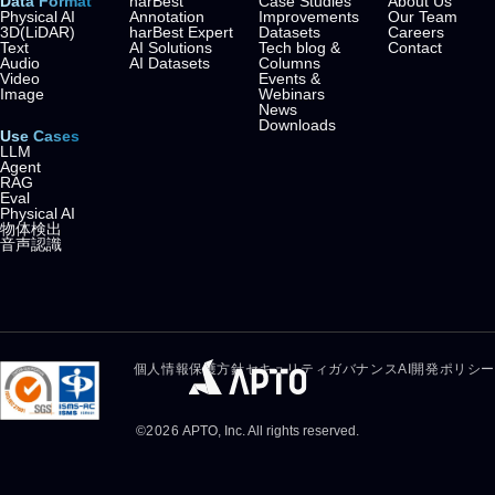
Data Format
harBest
Case Studies
About Us
Physical AI
Annotation
Improvements
Our Team
3D(LiDAR)
harBest Expert
Datasets
Careers
Text
AI Solutions
Tech blog &
Contact
Audio
AI Datasets
Columns
Video
Events &
Image
Webinars
News
Downloads
Use Cases
LLM
Agent
RAG
Eval
Physical AI
物体検出
音声認識
個人情報保護方針
セキュリティガバナンス
AI開発ポリシー
©
2026
APTO, Inc. All rights reserved.