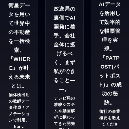
AIデータ
衛星デー
放送局の
を活用し
タを用い
裏側でAI
て効率的
て世界中
開発に着
な帳票管
の不動産
手。会社
理を実
を一括検
全体に拡
現。
索。
げるべ
『PATP
『WHER
く、まず
OST(パ
E』が叶
私ができ
ットポス
える未来
ること―
ト)』の成
とは。
—。
功の秘
物体検出用
テレビ局の
の教師デー
訣。
放映システ
タ作成 / ア
ムや動画解
御社の事業
ノテーショ
析に携わっ
概要を教え
ンで利用。
てきた開発
てくださ
har...