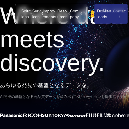
Where data
Solut
Serv
Improv
Reso
Com
Downl
Menu
Contac
E
メニューを開
N
ions
ices
ements
urces
pany
oads
t
meets
discovery.
あらゆる発見の基盤となるデータを。
AI開発の基盤となる高品質データを
産み出すソリューションを提供します。
APTOのデータセット