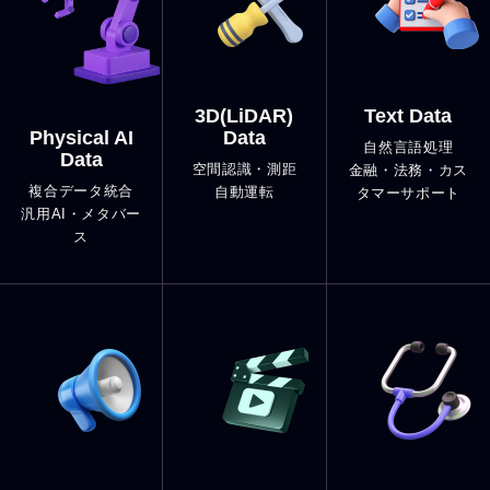
3D(LiDAR)
Text Data
Physical AI
Data
自然言語処理
Data
空間認識・測距
金融・法務・カス
複合データ統合
自動運転
タマーサポート
汎用AI・メタバー
ス