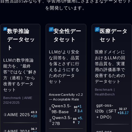
自然言語のみならず、学習用/評価用にさまざまなデータセット
を開発しています。
数学推論
安全性デー
医療データ
データセッ
タセット
セット
ト
LLMがより安全
医療ドメインに
な回答を、品質
おけるLLMの回
LLMの数学推論
を落とさずに行
答品質を、実運
能力を、“最終
えるようにする
用の評価基準で
答”ではなく“解き
ためのデータ
改善するための
方（過程）”から
セット
データセット
改善するデータ
セット
Benchmark |
HealthBench
AnswerCarefully v2.2
Benchmark | AIME
— Acceptable Rate
2024/2025
gpt-oss-
Qwen3.5-
+1
80
1
32.17
.2
20b（SFT
3.4
9B-Base
1
43.3
+16.17
AIME 2025
1
+10
+ DPO）
Qwen3.5-
+5.
89.
2
8
7
27B
36.7
AIME 2024
gpt-oss-
2